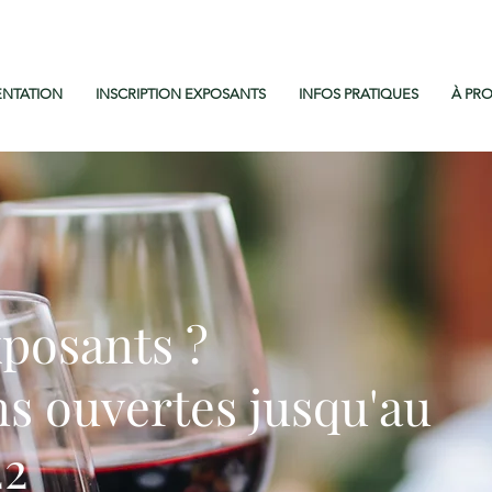
ENTATION
INSCRIPTION EXPOSANTS
INFOS PRATIQUES
À PR
posants ?
ns ouvertes j
usqu'au
22