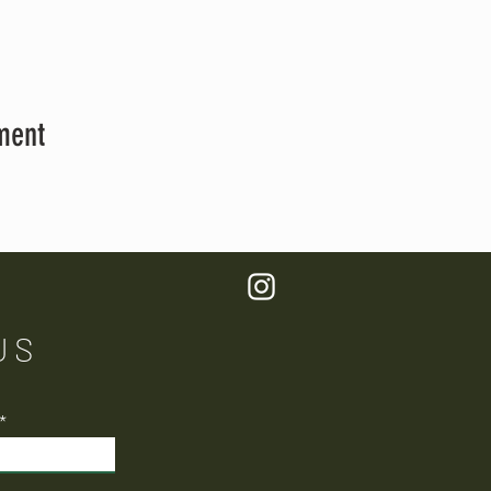
ment
US