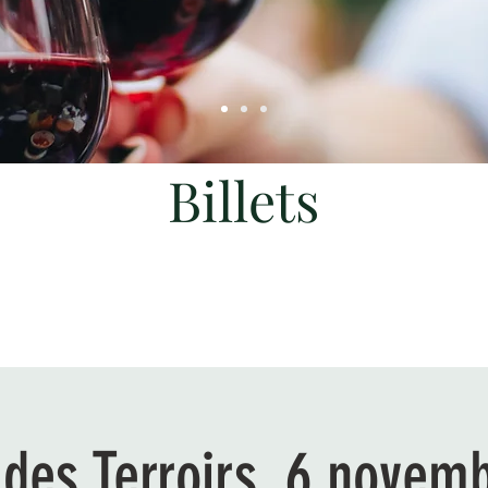
Billets
 des Terroirs, 6 novem