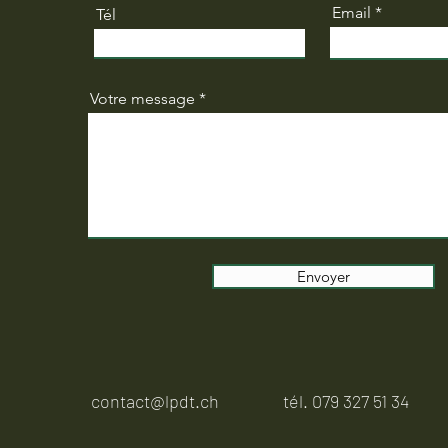
Email
Tél
Votre message
Envoyer
contact@lpdt.ch
tél. 079 327 51 34