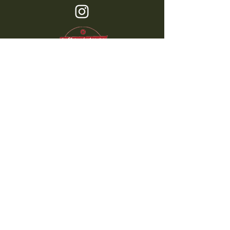
LIEU
LA PLAINE DES TERRROIRS
Garden Centre Brönnimann
Rte du Grand Canal 8
1845 Noville
contact@lpdt.ch
tél.
079 327 51 34
CONTACTEZ-NOUS
Prénom