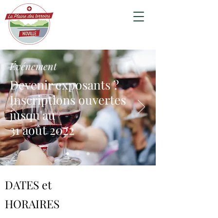
Événement
Devenir exposants ?
Inscriptions ouvertes
j
usqu'au
31 août 2022
DATES et
HORAIRES